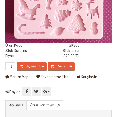
Ürün Kodu
SK303
Stok Durumu
Stokta var
Fiyatı
320,00 TL
Sepete Ekle
Hemen Al
Yorum Yap
Favorilerime Ekle
Karşılaştır
Paylaş
Açıklama
Ürün Yorumları (0)