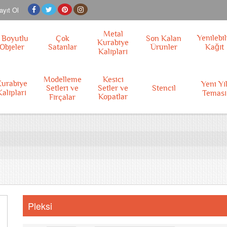
ayıt Ol
Metal
Yenilebil
 Boyutlu
Çok
Son Kalan
Kurabiye
Objeler
Satanlar
Ürünler
Kağıt
Kalıpları
Modelleme
Kesici
urabiye
Yeni Yı
Setleri ve
Setler ve
Stencil
Kalıpları
Teması
Kopatlar
Fırçalar
Pleksi