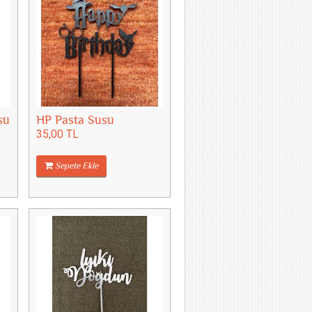
sü
HP Pasta Süsü
35,00 TL
Sepete Ekle