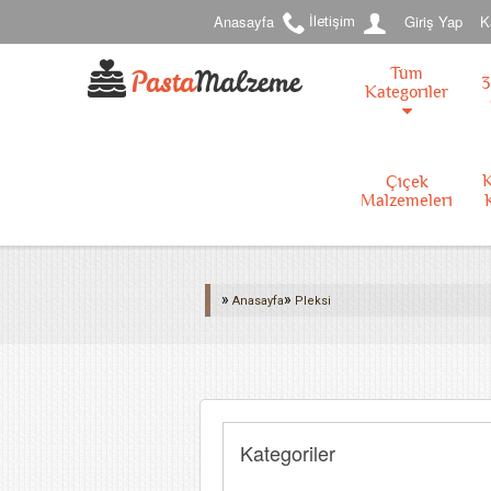
Anasayfa
Giriş Yap
K
İletişim
Tüm
3
Kategoriler
K
Çiçek
Malzemeleri
»
»
Anasayfa
Pleksi
Kategoriler