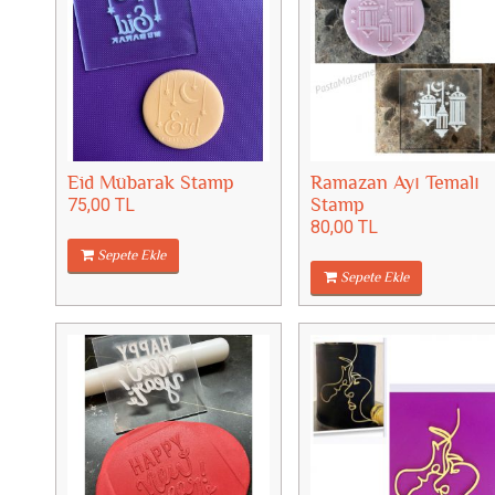
Eid Mübarak Stamp
Ramazan Ayı Temalı
75,00 TL
Stamp
80,00 TL
Sepete Ekle
Sepete Ekle