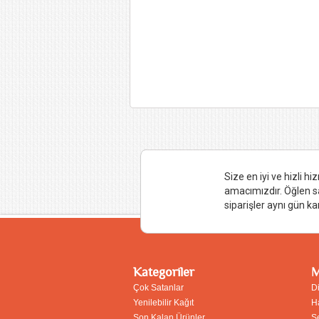
Size en iyi ve hizli 
amacımızdır. Öğlen s
siparişler aynı gün ka
Kategoriler
M
Çok Satanlar
D
Yenilebilir Kağıt
H
Son Kalan Ürünler
Ş