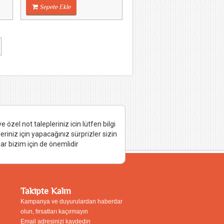
Sepete Ekle
 özel not talepleriniz icin lütfen bilgi
leriniz için yapacağınız sürprizler sizin
ar bizim için de önemlidir
Takipte Kalın
Kampanya ve duyurulardan haberdar
olun, fırsatları kaçırmayın
Email adresinizi kaydedin