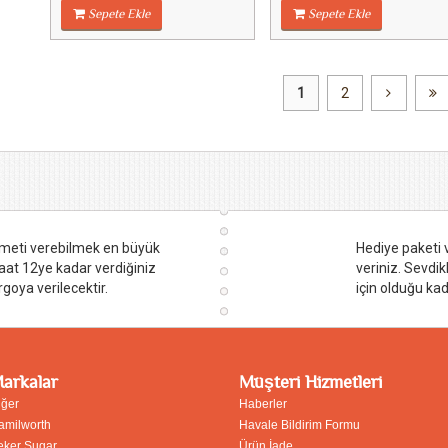
Sepete Ekle
Sepete Ekle
1
2
hizmeti verebilmek en büyük
Hediye paketi ve
aat 12ye kadar verdiğiniz
veriniz. Sevdik
rgoya verilecektir.
için olduğu kad
arkalar
Müşteri Hizmetleri
iğer
Haberler
amilworth
Havale Bildirim Formu
eker Sugar
Ürün İade