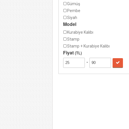
Gümüş
Pembe
Siyah
Model
Kurabiye Kalıbı
Stamp
Stamp + Kurabiye Kalıbı
Fiyat
(TL)
-