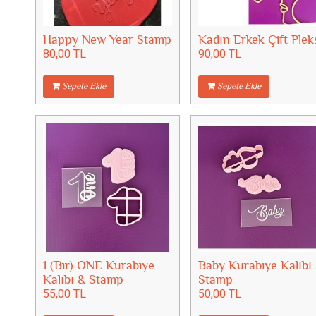
Happy New Year Stamp
Kadın Erkek Çift Plek
80,00 TL
90,00 TL
Sepete Ekle
Sepete Ekle
1 (Bir) ONE Kurabiye
Baby Kurabiye Kalıbı
Kalıbı & Stamp
Stamp
55,00 TL
50,00 TL