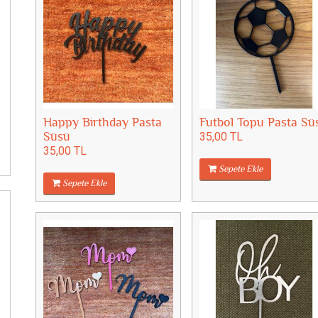
Happy Birthday Pasta
Futbol Topu Pasta Sü
Süsü
35,00 TL
35,00 TL
Sepete Ekle
Sepete Ekle