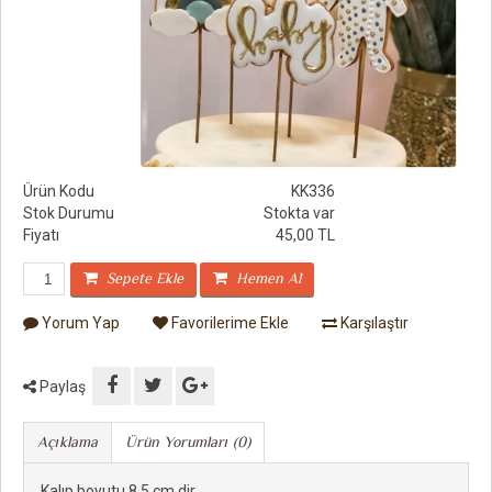
Ürün Kodu
KK336
Stok Durumu
Stokta var
Fiyatı
45,00 TL
Sepete Ekle
Hemen Al
Yorum Yap
Favorilerime Ekle
Karşılaştır
Paylaş
Açıklama
Ürün Yorumları (0)
Kalıp boyutu 8.5 cm dir