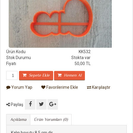
Ürün Kodu
KK532
Stok Durumu
Stokta var
Fiyatı
50,00 TL
Sepete Ekle
Hemen Al
Yorum Yap
Favorilerime Ekle
Karşılaştır
Paylaş
Açıklama
Ürün Yorumları (0)
Kalıp boyutu 8.5 cm dir