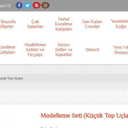
ayıt Ol
Metal
Yenilebil
 Boyutlu
Çok
Son Kalan
Kurabiye
Objeler
Satanlar
Ürünler
Kağıt
Kalıpları
Modelleme
Kesici
urabiye
Yeni Yı
Setleri ve
Setler ve
Stencil
Kalıpları
Teması
Kopatlar
Fırçalar
çük Top Uçlar)
Modelleme Seti (Küçük Top Uçla