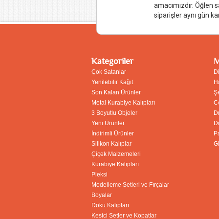
amacımızdır. Öğlen s
siparişler aynı gün ka
Kategoriler
M
Çok Satanlar
D
Yenilebilir Kağıt
H
Son Kalan Ürünler
Ş
Metal Kurabiye Kalıpları
C
3 Boyutlu Objeler
D
Yeni Ürünler
D
İndirimli Ürünler
P
Silikon Kalıplar
G
Çiçek Malzemeleri
Kurabiye Kalıpları
Pleksi
Modelleme Setleri ve Fırçalar
Boyalar
Doku Kalıpları
Kesici Setler ve Kopatlar