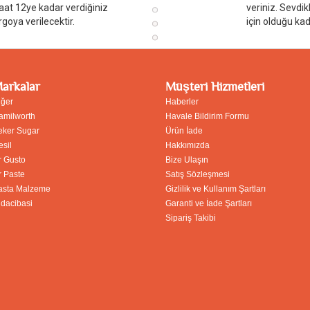
aat 12ye kadar verdiğiniz
veriniz. Sevdik
rgoya verilecektir.
için olduğu kad
arkalar
Müşteri Hizmetleri
iğer
Haberler
amilworth
Havale Bildirim Formu
eker Sugar
Ürün İade
esil
Hakkımızda
r Gusto
Bize Ulaşın
r Paste
Satış Sözleşmesi
asta Malzeme
Gizlilik ve Kullanım Şartları
idacibasi
Garanti ve İade Şartları
Sipariş Takibi