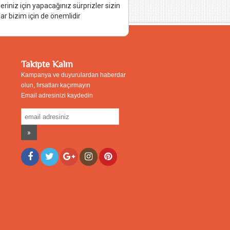
leriniz için yapacağınız sürprizler sizin
ar bizim için de önemlidir
Takipte Kalın
Kampanya ve duyurulardan haberdar
olun, fırsatları kaçırmayın
Email adresinizi kaydedin