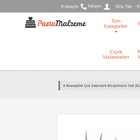
Anasayfa
Giriş Yap
K
İletişim
Tüm
3
Kategoriler
K
Çiçek
Malzemeleri
»
»
»
Anasayfa
Çok Satanlar
Modelleme Seti (Kü