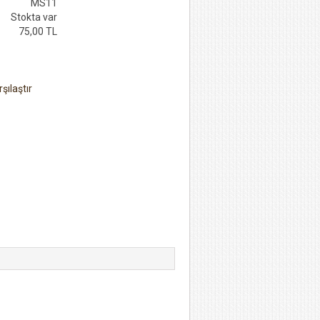
MS11
Stokta var
75,00 TL
şılaştır